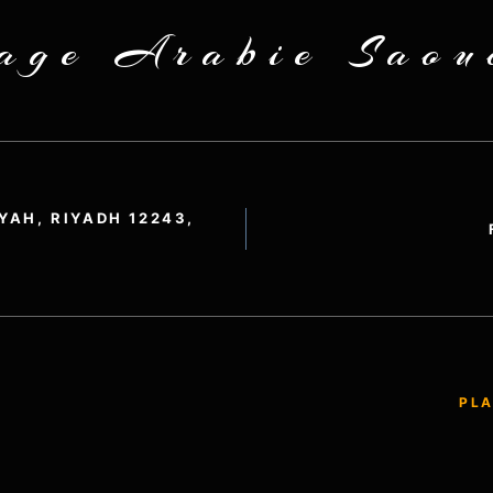
age Arabie Saou
YAH, RIYADH 12243,
PLA