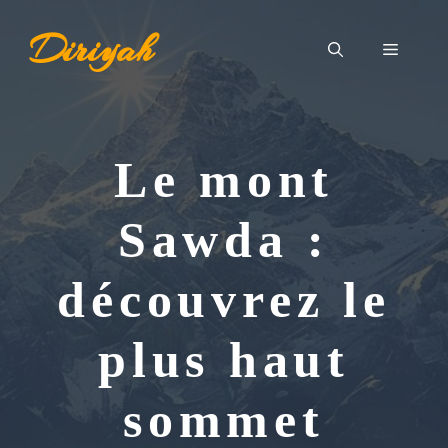
Aller
Diriyah
au
Menu
contenu
Le mont
Sawda :
découvrez le
plus haut
sommet