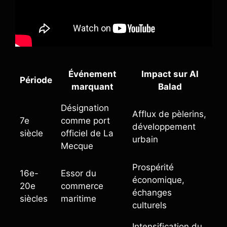
Événement
Impact sur Al
Période
marquant
Balad
Désignation
Afflux de pèlerins,
7e
comme port
développement
siècle
officiel de La
urbain
Mecque
Prospérité
16e-
Essor du
économique,
20e
commerce
échanges
siècles
maritime
culturels
Intensification du