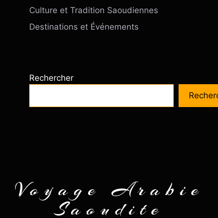
Culture et Tradition Saoudiennes
Destinations et Événements
Rechercher
Recher
Voyage Arabie
Saoudite