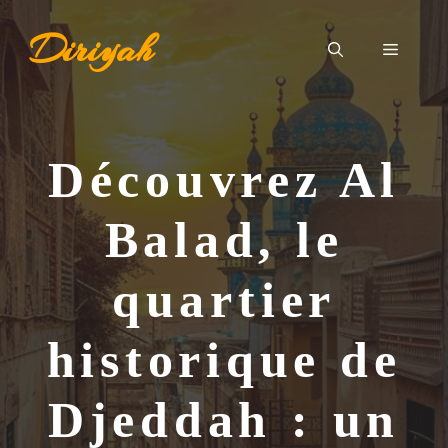
Aller
Diriyah
au
Menu
contenu
Découvrez Al
Balad, le
quartier
historique de
Djeddah : un