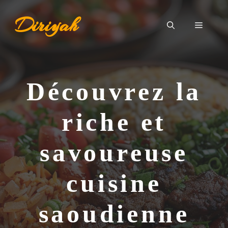
Aller
Diriyah
au
Menu
contenu
Découvrez la
riche et
savoureuse
cuisine
saoudienne