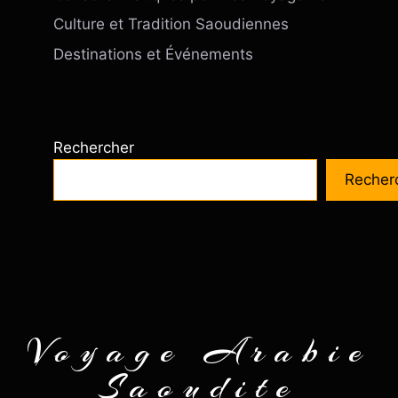
Culture et Tradition Saoudiennes
Destinations et Événements
Rechercher
Recher
Voyage Arabie
Saoudite