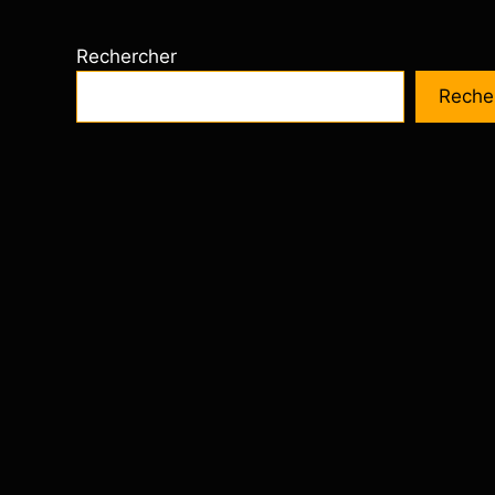
Rechercher
Reche