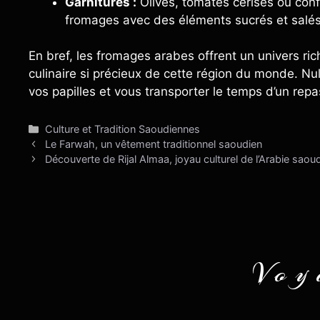
Garnitures :
Olives, tomates cerises ou conf
fromages avec des éléments sucrés et salés p
En bref, les fromages arabes offrent un univers ric
culinaire si précieux de cette région du monde. Nu
vos papilles et vous transporter le temps d’un repas
Catégories
Culture et Tradition Saoudiennes
Le Farwah, un vêtement traditionnel saoudien
Découverte de Rijal Almaa, joyau culturel de l’Arabie saoud
Voy