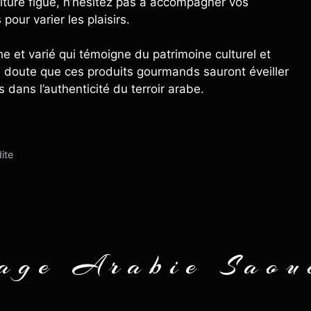
iture figue, n’hésitez pas à accompagner vos
our varier les plaisirs.
he et varié qui témoigne du patrimoine culturel et
l doute que ces produits gourmands sauront éveiller
 dans l’authenticité du terroir arabe.
ite
age Arabie Saou