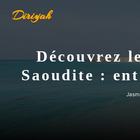
Aller
Diriyah
au
contenu
Découvrez le
Saoudite : en
Jasm