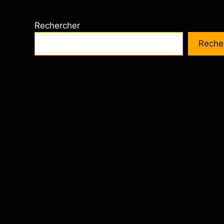
Rechercher
Reche