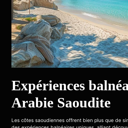
Expériences balnéa
Arabie Saoudite
Les côtes saoudiennes offrent bien plus que de si
des expériences balnéaires uniques, alliant découve