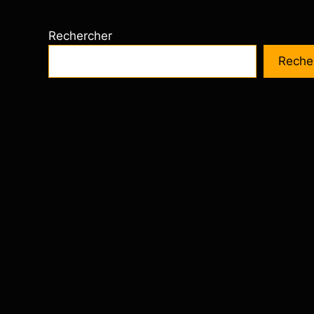
Rechercher
Reche