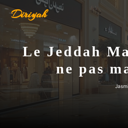
Aller
Diriyah
au
contenu
Le Jeddah Mal
ne pas m
Jasm