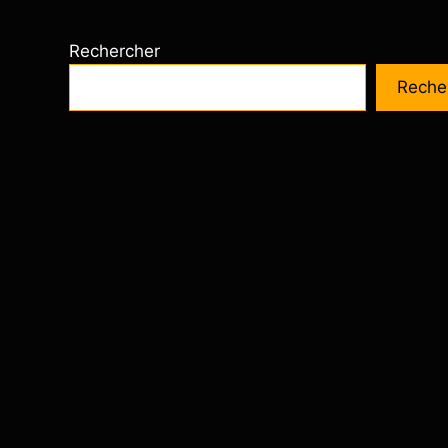
Rechercher
Reche