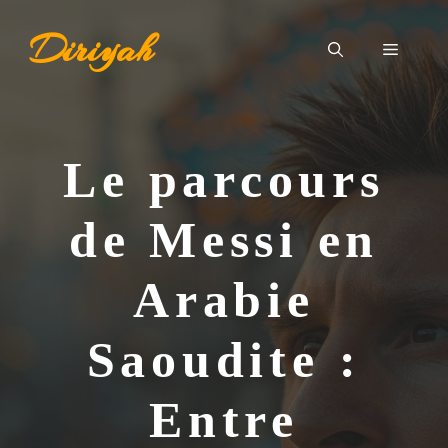
Aller
Diriyah
au
Menu
contenu
Le parcours
de Messi en
Arabie
Saoudite :
Entre