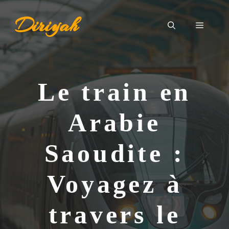
Aller
Diriyah
au
Menu
contenu
Le train en
Arabie
Saoudite :
Voyagez à
travers le